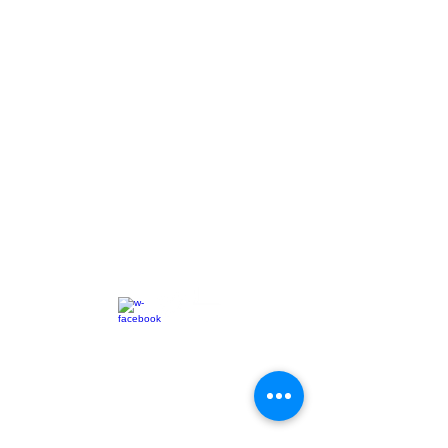
Dreamboats Portugal
Morada: Marina de Cascais, Pontao D,
Cascais, Lisboa, Portugal 2750
:
dreamboats@dreamboats.com.pt
Tel:
+351 96 888 3037