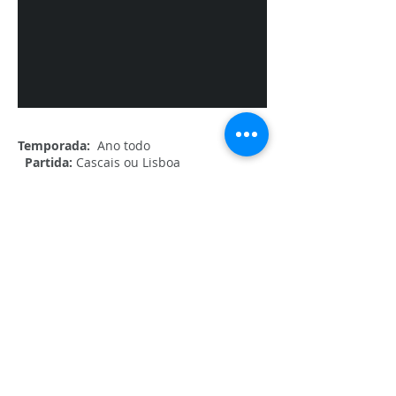
Temporada:
Ano todo
Partida:
Cascais ou Lisboa
Capacidade:
2 pessoas​ + 2 Tripulação
Duração:
1:30hs a navegar.
Preços:
-2 pessoas 240€
Inclui:
- Oferta Garrafa Champanhe