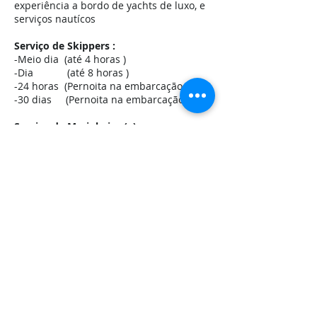
experiência a bordo de yachts de luxo, e
serviços nautícos
Serviço de Skippers :
-Meio dia (até 4 horas )
-Dia (até 8 horas )
-24 horas (Pernoita na embarcação )
-30 dias (Pernoita na embarcação )
Serviço de Marinheiro (a):
-Meio dia (até 4 horas )
-Dia (até 8 horas )
-24 horas (Pernoita na embarcação )
-30 dias (Pernoita na embarcação )
CONSULTEM NOS
!!!
Manutenção mecânica suportada por: