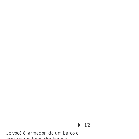
1/2
Se você é armador de um barco e
procura um bom tripulante a